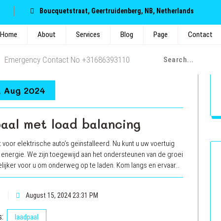
Boucquetstraat, Geertruidenberg, NB, Netherlands
Tag Archives: laadpaal
Home
About
Services
Blog
Page
Contact
Emergency Contact No +31686393110
, Aug 2024
paal met load balancing
or elektrische auto’s geïnstalleerd. Nu kunt u uw voertuig
energie. We zijn toegewijd aan het ondersteunen van de groei
lijker voor u om onderweg op te laden. Kom langs en ervaar…
August 15, 2024 23:31 PM
s:
laadpaal