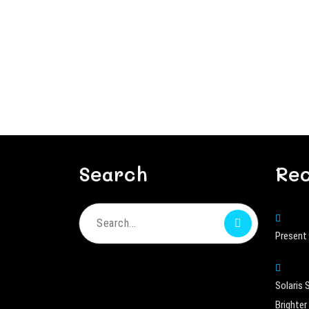
Search
Rec
Search
Present 
for:
Solaris 
Brighter