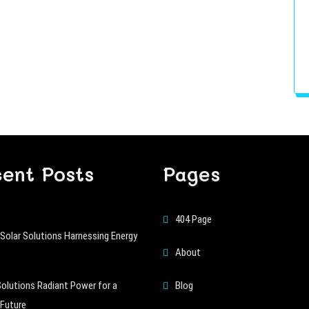
ent Posts
Pages
404 Page
Solar Solutions Harnessing Energy
About
Solutions Radiant Power for a
Blog
 Future