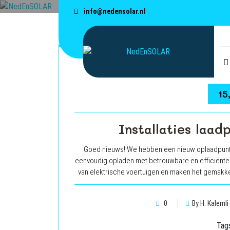
Skip
info@nedensolar.nl
to
content
15
Installaties laad
Goed nieuws! We hebben een nieuw oplaadpunt vo
eenvoudig opladen met betrouwbare en efficiënte 
van elektrische voertuigen en maken het gemakke
0
By H. Kalemli
Tag